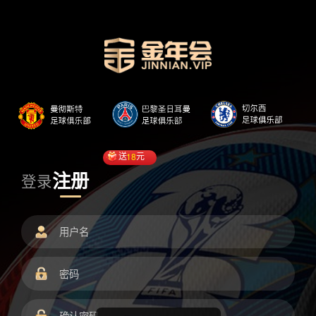
送
18
元
注册
登录